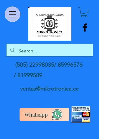
(505) 22998035
/
85996576
/
81999589
ventas@mikrotronica.cc
Whatsapp