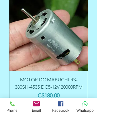
MOTOR DC MABUCHI RS-
380SH-4535 DC5-12V 20000RPM
Precio
C$180.00
Phone
Email
Facebook
Whatsapp