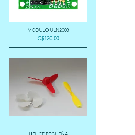
MODULO ULN2003
Precio
C$130.00
HELICE PEQUEÑA