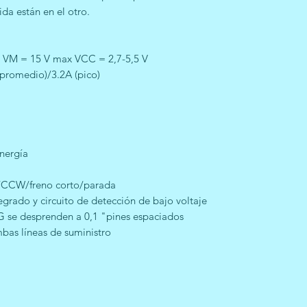
ida están en el otro.
a: VM = 15 V max VCC = 2,7-5,5 V
 (promedio)/3.2A (pico)
energía
/CCW/freno corto/parada
egrado y circuito de detección de bajo voltaje
G se desprenden a 0,1 "pines espaciados
bas líneas de suministro