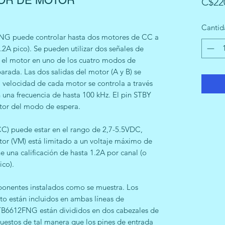
OR DE MOTOR
C$22
Cantid
NG puede controlar hasta dos motores de CC a
.2A pico). Se pueden utilizar dos señales de
r el motor en uno de los cuatro modos de
arada. Las dos salidas del motor (A y B) se
 velocidad de cada motor se controla a través
una frecuencia de hasta 100 kHz. El pin STBY
otor del modo de espera.
VCC) puede estar en el rango de 2,7-5.5VDC,
tor (VM) está limitado a un voltaje máximo de
e una calificación de hasta 1.2A por canal (o
ico).
ponentes instalados como se muestra. Los
 están incluidos en ambas líneas de
a TB6612FNG están divididos en dos cabezales de
puestos de tal manera que los pines de entrada