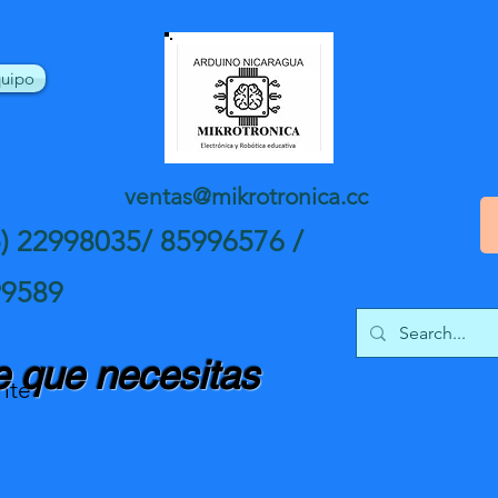
uipo
ventas@mikrotronica.cc
5) 22998035/ 85996576 /
99589
 que necesitas
nte