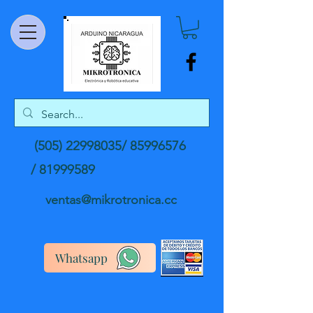
(505) 22998035
/
85996576
/
81999589
ventas@mikrotronica.cc
Whatsapp