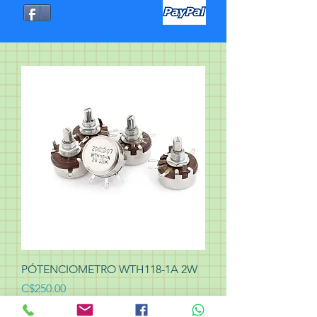
PÓTENCIOMETRO WTH118-1A 2W
Precio
C$250.00