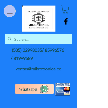
(505) 22998035
/
85996576
/
81999589
ventas@mikrotronica.cc
Whatsapp