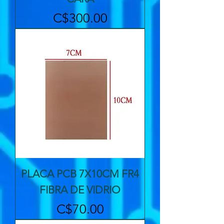
Precio
C$300.00
PLACA PCB 7X10CM FR4
FIBRA DE VIDRIO
Precio
C$70.00