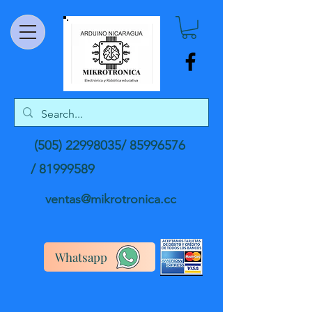
(505) 22998035
/
85996576
/
81999589
ventas@mikrotronica.cc
Whatsapp