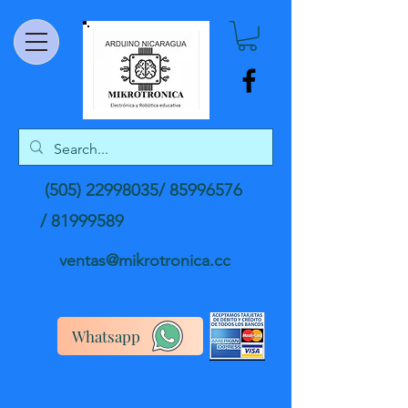
(505) 22998035
/
85996576
/
81999589
ventas@mikrotronica.cc
Whatsapp