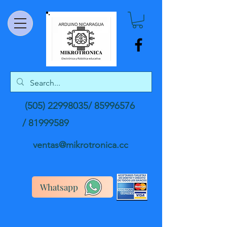
(505) 22998035
/
85996576
/
81999589
ventas@mikrotronica.cc
Whatsapp