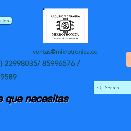
uipo
ventas@mikrotronica.cc
5) 22998035/ 85996576 /
99589
 que necesitas
nte