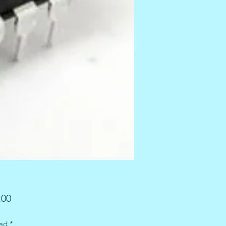
Precio
.00
ad
*