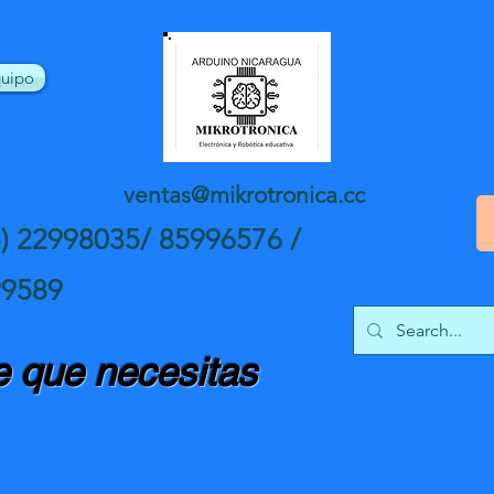
uipo
ventas@mikrotronica.cc
5) 22998035/ 85996576 /
99589
 que necesitas
nte