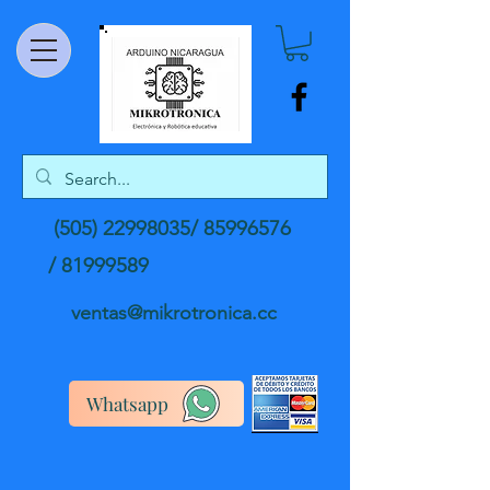
(505) 22998035
/
85996576
/
81999589
ventas@mikrotronica.cc
Whatsapp