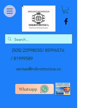
(505) 22998035
/
85996576
/
81999589
ventas@mikrotronica.cc
Whatsapp