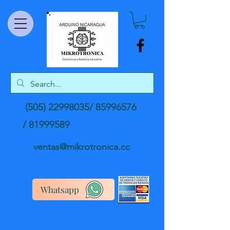
(505) 22998035
/
85996576
/
81999589
ventas@mikrotronica.cc
Whatsapp