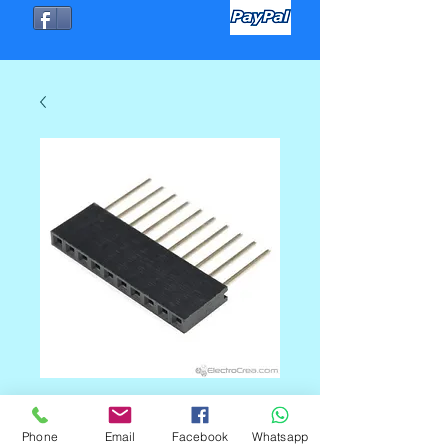
TERMINAL DE 10
Phone
Email
Facebook
Whatsapp