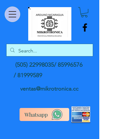
(505) 22998035
/
85996576
/
81999589
ventas@mikrotronica.cc
Whatsapp