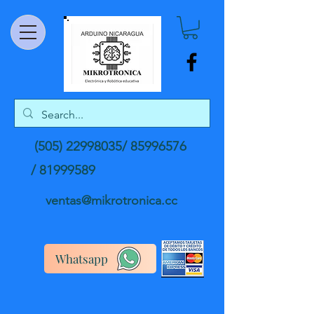
(505) 22998035
/
85996576
/
81999589
ventas@mikrotronica.cc
Whatsapp