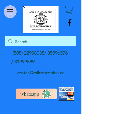
(505) 22998035
/
85996576
/
81999589
ventas@mikrotronica.cc
Whatsapp