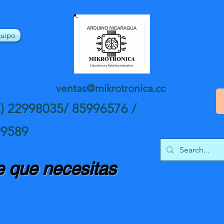
uipo
ventas@mikrotronica.cc
5) 22998035/ 85996576 /
99589
 que necesitas
nte