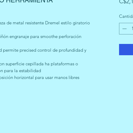
O HERRAMIENTA
C$2,1
Cantid
za de metal resistente Dremel estilo giratorio
piñón engranaje para smoothe perforación
d permite precised control de profundidad y
on superficie cepillada ha plataformas o
n para la estabilidad
ición horizontal para usar manos libres