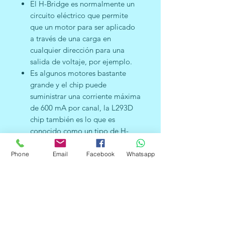
El H-Bridge es normalmente un
circuito eléctrico que permite
que un motor para ser aplicado
a través de una carga en
cualquier dirección para una
salida de voltaje, por ejemplo.
Es algunos motores bastante
grande y el chip puede
suministrar una corriente máxima
de 600 mA por canal, la L293D
chip también es lo que es
conocido como un tipo de H-
Bridge.
Puede conducir 4 motores de
Phone
Email
Facebook
Whatsapp
corriente continua o 2 motores
paso a paso o 2 Servo.
1. Hasta 4 bidireccional DC
motores con selección de velocidad
individual de 8 bits.
2. Hasta 2 motores paso a paso