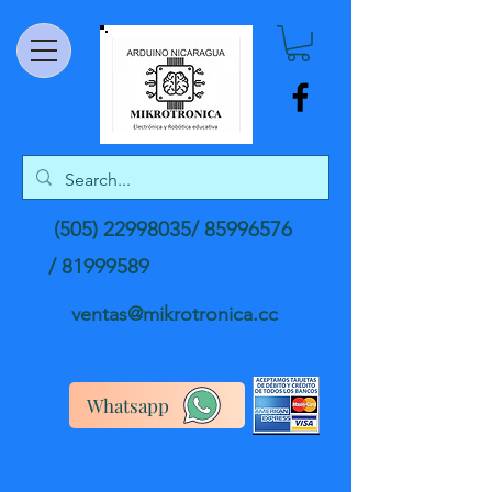
(505) 22998035
/
85996576
/
81999589
ventas@mikrotronica.cc
Whatsapp