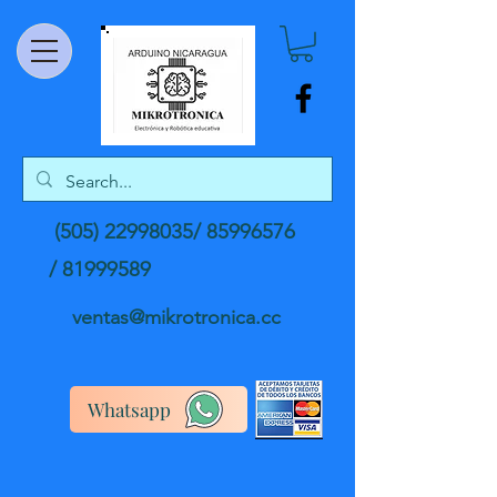
(505) 22998035
/
85996576
/
81999589
ventas@mikrotronica.cc
Whatsapp