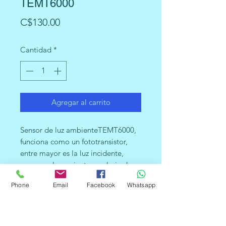
TEMT6000
Precio
C$130.00
Cantidad
*
Agregar al carrito
Sensor de luz ambienteTEMT6000,
funciona como un fototransistor,
entre mayor es la luz incidente,
mayor es la corriente en el pin de
salida. Entre sus principales
Phone
Email
Facebook
Whatsapp
aplicaciones están:
Teléfonos móviles
Notebooks
PDA’s