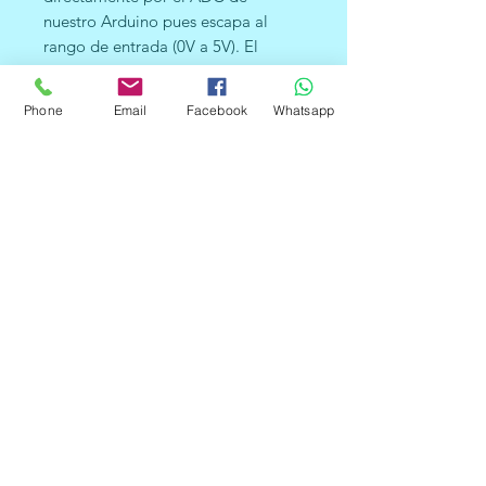
nuestro Arduino pues escapa al
rango de entrada (0V a 5V). El
módulo ZMPT101B soluciona el
problema reduciendo el voltaje AC
Phone
Email
Facebook
Whatsapp
de entrada a un voltaje menor que
pueda ser leído por el Arduino o
cualquier otro microcontrolador.
Voltaje de alimentación: 3.3V -
5VDC
Voltaje alterno de entrada: 250VAC
máx.
Voltaje alterno de salida: Onda
senoidal 5VAC máx.
Señal de salida: analógica senoidal
Dimensiones: 5 cm x 2 cm x 2.4 cm
Propiedades del transformador:
Corriente nominal de entrada y
salida: 2mA