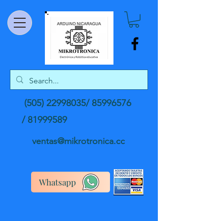
(505) 22998035
/
85996576
/
81999589
ventas@mikrotronica.cc
Whatsapp