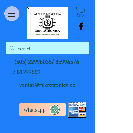
(505) 22998035
/
85996576
/
81999589
ventas@mikrotronica.cc
Whatsapp