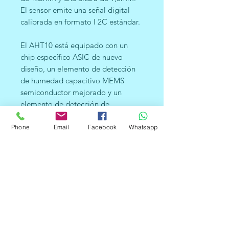
El sensor emite una señal digital
calibrada en formato I 2C estándar.
El AHT10 está equipado con un
chip específico ASIC de nuevo
diseño, un elemento de detección
de humedad capacitivo MEMS
semiconductor mejorado y un
elemento de detección de
temperatura estándar en el chip. Su
rendimiento se ha mejorado mucho
Phone
Email
Facebook
Whatsapp
más allá del nivel de fiabilidad de
los sensores de la generación
anterior. Se han mejorado los
sensores de temperatura y
humedad de primera generación
para que sean más estables en
entornos hostiles.