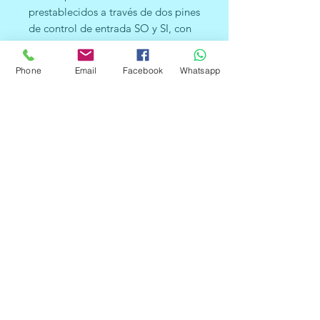
prestablecidos a través de dos pines
de control de entrada SO y SI, con
opciones seleccionables del 2%,
20% y 100% de frecuencia; los pines
Phone
Email
Facebook
Whatsapp
S2 y S3 sirven para controlar el filtro
de RGB.
Los pines de entradas y salida
permiten ser conectados
directamente a un microcontrolador
o circuito lógico.
Características
Escala la frecuencia de salida
Opera desde una sola fuente de
alimentación de 2.7 a 5.5V.
Pin de apagado de funciones.
Error no lineal de 0.2% a 50 kHz.
Alta Resolución de conversión
dela intensidad de luz a
frecuencia.