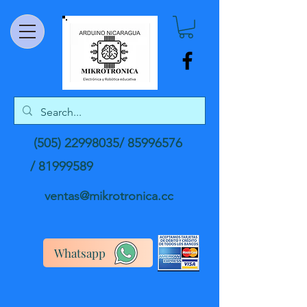
(505) 22998035
/
85996576
/
81999589
ventas@mikrotronica.cc
Whatsapp