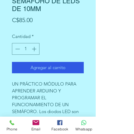
SEMAFORO DE LEDS
DE 10MM
Precio
C$85.00
Cantidad
*
Agregar al carrito
UN PRÁCTICO MÓDULO PARA
APRENDER ARDUINO Y
PROGRAMAR EL
FUNCIONAMIENTO DE UN
SEMÁFORO. Los diodos LED son
de 10 mm y llevan los colores de un
semáforo. El módulo funciona a 5V,
Phone
Email
Facebook
Whatsapp
ya que tiene las resistencias