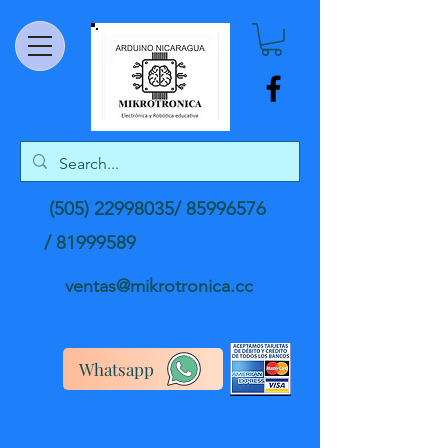
(505) 22998035
/
85996576
/
81999589
ventas@mikrotronica.cc
Whatsapp