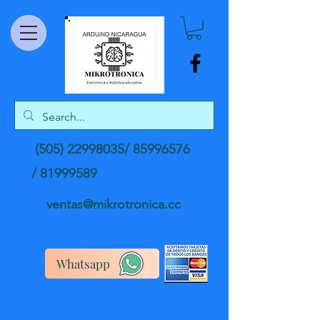
(505) 22998035
/
85996576
/
81999589
ventas@mikrotronica.cc
Whatsapp