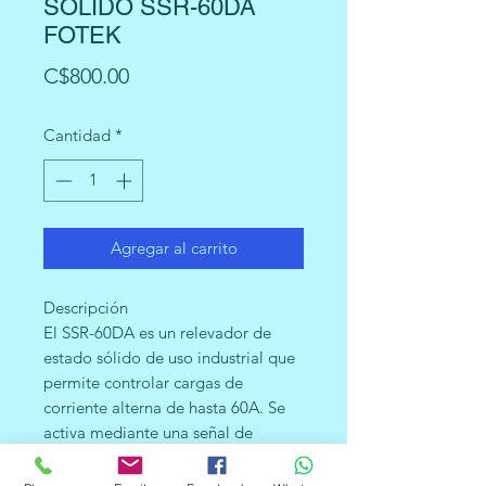
SOLIDO SSR-60DA
FOTEK
Precio
C$800.00
Cantidad
*
Agregar al carrito
Descripción
El SSR-60DA es un relevador de
estado sólido de uso industrial que
permite controlar cargas de
corriente alterna de hasta 60A. Se
activa mediante una señal de
corriente directa de 3~32V. A
diferencia de un relevador