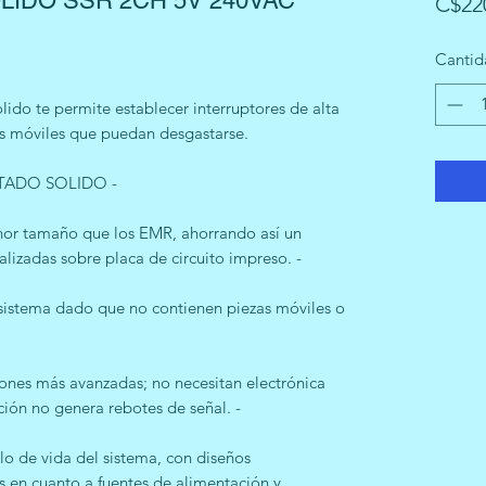
LIDO SSR 2CH 5V 240VAC
C$22
Cantid
lido te permite establecer interruptores de alta
es móviles que puedan desgastarse.
TADO SOLIDO -
or tamaño que los EMR, ahorrando así un
alizadas sobre placa de circuito impreso. -
 sistema dado que no contienen piezas móviles o
ones más avanzadas; no necesitan electrónica
ción no genera rebotes de señal. -
lo de vida del sistema, con diseños
s en cuanto a fuentes de alimentación y