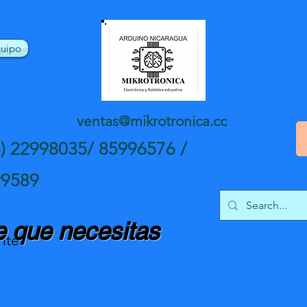
uipo
ventas@mikrotronica.cc
5) 22998035/ 85996576 /
99589
 que necesitas
nte