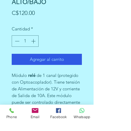
ALTO/BAJO
Precio
C$120.00
Cantidad
*
Agregar al carrito
Módulo
relé
de 1 canal (protegido
con Optoacoplador). Tiene tensión
de Alimentación de 12V y corriente
de Salida de 10A. Este módulo
puede ser controlado directamente
por el microcontrolador (
Arduino
,
8051, AVR, PIC, DSP, ARM, ARM,
Phone
Email
Facebook
Whatsapp
MSP430, de la TTL)