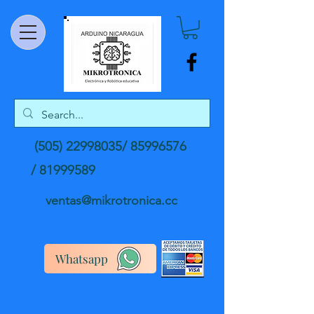
(505) 22998035
/
85996576
/
81999589
ventas@mikrotronica.cc
Whatsapp