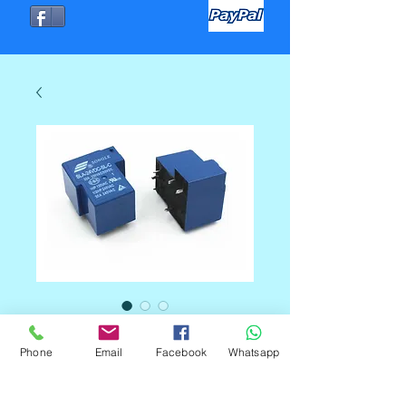
RELE DE 24V A 30A 6
PINES
Phone
Email
Facebook
Whatsapp
Precio
C$180.00