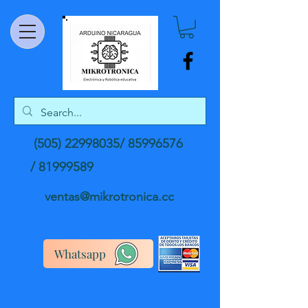
(505) 22998035
/
85996576
/
81999589
ventas@mikrotronica.cc
Whatsapp