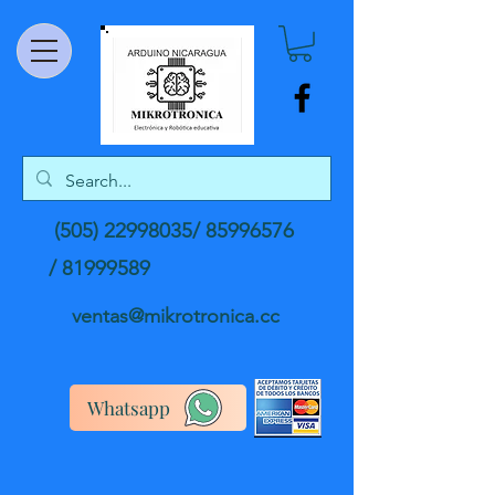
(505) 22998035
/
85996576
/
81999589
ventas@mikrotronica.cc
Whatsapp