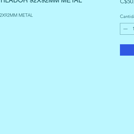
TILADOR 92X92MM METAL
C$50
92X92MM METAL
Cantid