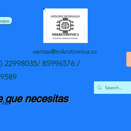
uipo
ventas@mikrotronica.cc
5) 22998035/ 85996576 /
99589
 que necesitas
nte