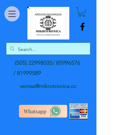
(505) 22998035
/
85996576
/
81999589
ventas@mikrotronica.cc
Whatsapp