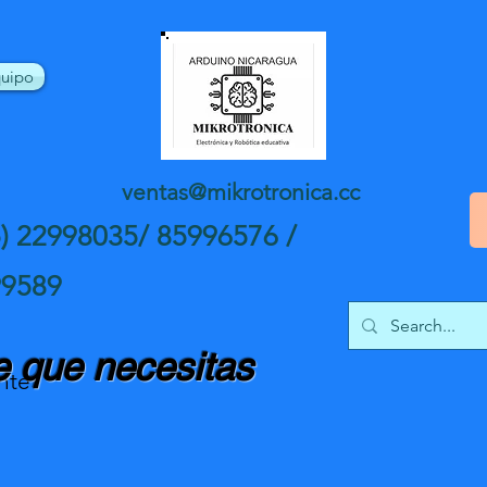
uipo
ventas@mikrotronica.cc
5) 22998035/ 85996576 /
99589
 que necesitas
nte