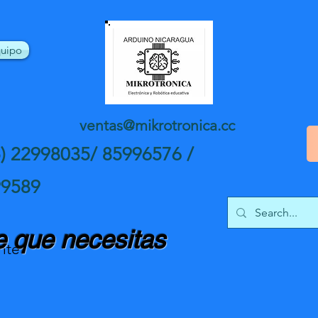
uipo
ventas@mikrotronica.cc
5) 22998035/ 85996576 /
99589
 que necesitas
nte