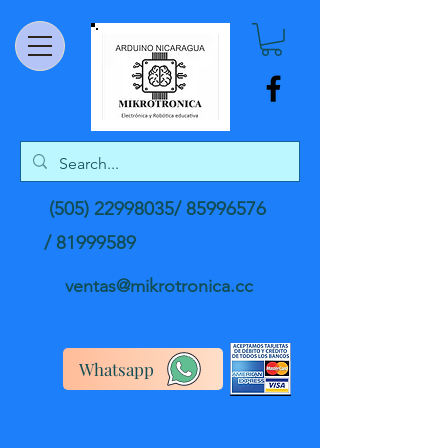
(505) 22998035
/
85996576
/
81999589
ventas@mikrotronica.cc
Whatsapp