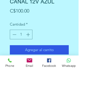
CANAL 12V AZUL
Precio
C$100.00
Cantidad
*
Agregar al carrito
Un
módulo relé o relay
es un
Phone
Email
Facebook
Whatsapp
dispositivo que actúa como
interruptor en un circuito eléctrico y
que puede ser activado o
desactivado electrónicamente. Este
módulo necesita de una fuente
externa de 12 voltios para conmutar
el mecanismo de switcheo y solo
posee un relé.