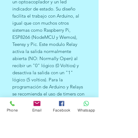
un optoacoplador y un led
indicador de estado. Su diseño
facilita el trabajo con Arduino, al
igual que con muchos otros
sistemas como Raspberry Pi,
ESP8266 (NodeMCU y Wemos),
Teensy y Pic. Este modulo Relay
activa la salida normalmente
abierta (NO: Normally Open) al
recibir un "0" lógico (0 Voltios) y
desactiva la salida con un "1"
lógico (5 voltios). Para la
programación de Arduino y Relays
se recomienda el uso de timers con
la función "millis()" y de esa forma
no utilizar la función "delay" que
Phone
Email
Facebook
Whatsapp
impide que el sistema continúe
trabajando mientras se
activa/desactiva un relay.
Entre las cargas que se pueden