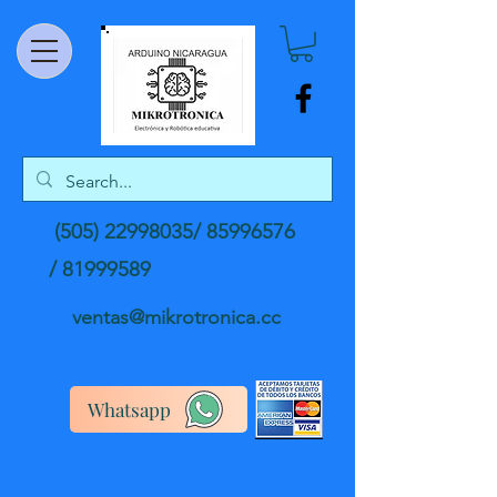
(505) 22998035
/
85996576
/
81999589
ventas@mikrotronica.cc
Whatsapp