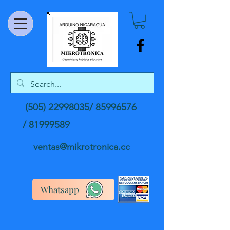
(505) 22998035
/
85996576
/
81999589
ventas@mikrotronica.cc
Whatsapp