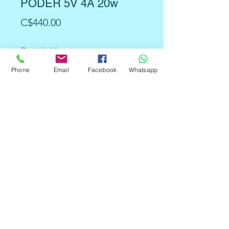
PODER 5V 4A 20w
Precio
C$440.00
Cantidad
*
Phone
Email
Facebook
Whatsapp
Agregar al carrito
Características:
Voltaje de salida: 5V DC
Corriente Max.: 4A DC
Potencia Nominal: 20W
Rizado y ruido: 120mV P-P
Tiempo de activación: 20
ms/230VAC
Voltaje de entrada: AC 100-120
V, AC 200-240 V, 50Hz/60Hz