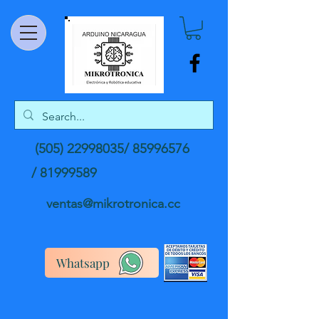
(505) 22998035
/
85996576
/
81999589
ventas@mikrotronica.cc
Whatsapp