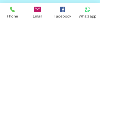
Precio
C$55.00
Phone
Email
Facebook
Whatsapp
Cantidad
*
Agregar al carrito
El MAX232 sirve como interfaz de
transmisión y recepción para las
señales RX, TX, CTS y RTS. El
circuito integrado tiene salidas para
manejar niveles de voltaje del RS-
232
©2019 by Mikrotronica.