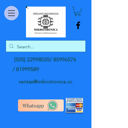
(505) 22998035
/
85996576
/
81999589
ventas@mikrotronica.cc
Whatsapp