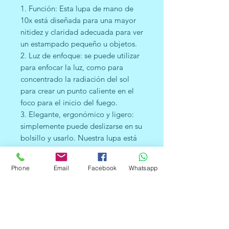
1. Función: Esta lupa de mano de
10x está diseñada para una mayor
nitidez y claridad adecuada para ver
un estampado pequeño u objetos.
2. Luz de enfoque: se puede utilizar
para enfocar la luz, como para
concentrado la radiación del sol
para crear un punto caliente en el
foco para el inicio del fuego.
3. Elegante, ergonómico y ligero:
simplemente puede deslizarse en su
bolsillo y usarlo. Nuestra lupa está
diseñada para joyeros, técnicos de
reparación, amortiguadores para
Phone
Email
Facebook
Whatsapp
exteriores y para cualquier otra
persona que esté buscando leer o
observar pequeños detalles de
texto o partes. Usted lee fácilmente
el texto pequeño en casa, o los