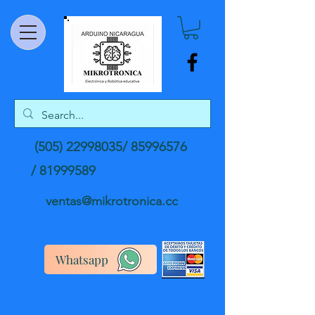
(505) 22998035
/
85996576
/
81999589
ventas@mikrotronica.cc
Whatsapp