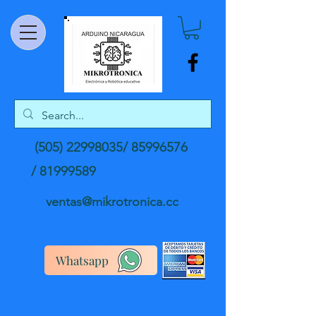
(505) 22998035
/
85996576
/
81999589
ventas@mikrotronica.cc
Whatsapp