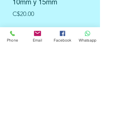
10mm y 15mm
Precio
C$20.00
Tamaño
*
Phone
Email
Facebook
Whatsapp
Cantidad
*
Agregar al carrito
Cuadro 15*15mm LED, color rojo.
Es compatible con protoboard y es
fácil para hacer un prototipo con