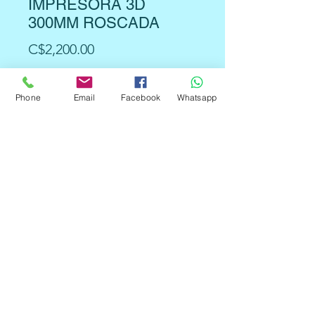
IMPRESORA 3D
300MM ROSCADA
Precio
C$2,200.00
Cantidad
*
Phone
Email
Facebook
Whatsapp
Agregar al carrito
2 PIEZAS GUÍA DE EJE DE BARRA
DE MOVIMIENTO LINEAL DE 30
cm y 8mm Y TORNILLO DE
PLOMO DE 30cm y 8mm y 4
PIEZAS DE SOPORTE DE EJE SK8
Y 4 RODAMIENTOS SCS8UU Y 2
ACOPLAMIENTOS DE EJE
FLEXIBLES KP08.