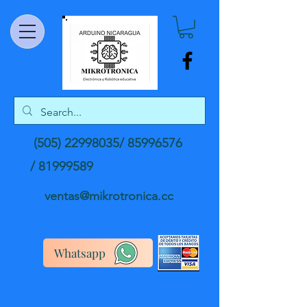
(505) 22998035
/
85996576
/
81999589
ventas@mikrotronica.cc
Whatsapp