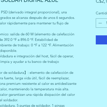
 SOLDAR DIGITAL AZUL
C$2,1
PSD (derivado integral proporcional), una
Cantid
grados se alcanza después de unos 6 segundos.
 calor rápidamente para mantener tu flujo de
ómico: salida de 60 W (elemento de calefacción
 392.0 °F a 896.0 °F. Estabilidad de
mbiente de trabajo: 0 °F a 122 °F. Alimentación
disponible.
dadura e integración del host, fácil de operar,
limpia y ayudar a tu banco de trabajo
or de soldadura】: elemento de calefacción de
 fuerte, larga vida útil, fácil de reemplazar,
cona premium resistente al calor es antideslizante
 calor, manteniendo la temperatura más alta.
calor garantizan una rápida disipación del calor
el soldador.
soldadura, 5 puntas de soldador, 1 pinzas