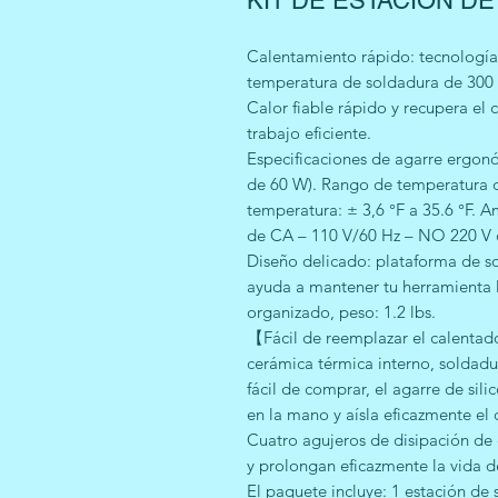
KIT DE ESTACION DE
Calentamiento rápido: tecnología 
temperatura de soldadura de 300 
Calor fiable rápido y recupera el
trabajo eficiente.
Especificaciones de agarre ergon
de 60 W). Rango de temperatura de
temperatura: ± 3,6 °F a 35.6 °F. A
de CA – 110 V/60 Hz – NO 220 V 
Diseño delicado: plataforma de sol
ayuda a mantener tu herramienta 
organizado, peso: 1.2 lbs.
【Fácil de reemplazar el calentad
cerámica térmica interno, soldadura
fácil de comprar, el agarre de sili
en la mano y aísla eficazmente el
Cuatro agujeros de disipación de 
y prolongan eficazmente la vida d
El paquete incluye: 1 estación de 