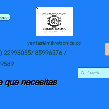
uipo
ventas@mikrotronica.cc
5) 22998035/ 85996576 /
99589
 que necesitas
nte