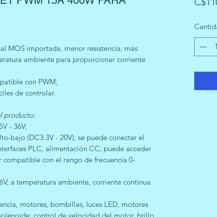
ET PWM 15A 400W PARA
C$11
Cantid
dual MOS importada, menor resistencia, más
peratura ambiente para proporcionar corriente
mpatible con PWM;
ciles de controlar.
l producto:
5V - 36V;
alto-bajo (DC3.3V - 20V), se puede conectar el
interfaces PLC, alimentación CC, puede acceder
r compatible con el rango de frecuencia 0-
6V, a temperatura ambiente, corriente continua
tencia, motores, bombillas, luces LED, motores
lenoide; control de velocidad del motor, brillo