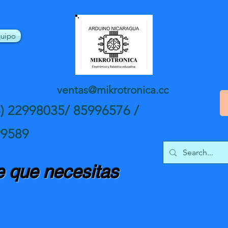
uipo
ventas@mikrotronica.cc
5) 22998035/ 85996576 /
99589
 que necesitas
nte