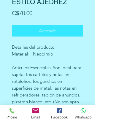
ESTILO AJEDREZ
Precio
C$70.00
Agotado
Detalles del producto
Material Neodimio
Artículos Esenciales: Son ideal para
sujetar los carteles y notas en
rotafolios, los ganchos en
superficies de metal, las notas en
refrigeradores, tablón de anuncios,
pizarrón blanco, etc. (No son apto
para tablero magnético de vidrio)
Fuerte Succión: cada imán de
Phone
Email
Facebook
Whatsapp
neodimio puede sujetar los papeles
A4 de hasta 20 hojas, además de las