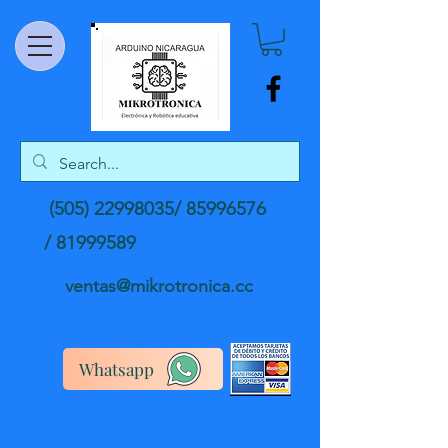
(505) 22998035
/
85996576
/
81999589
ventas@mikrotronica.cc
Whatsapp