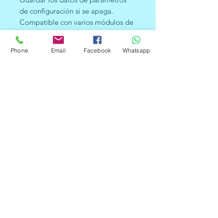
de configuración si se apaga.
Compatible con varios módulos de
control de vuelo, proporciona
software de prueba de
Phone
Email
Facebook
Whatsapp
computadora GPS.
Descripción del producto
Especificaciones:
Estado: 100% nuevo.
Tipo de artículo: módulo.
Material: PCB.
Color: como se muestra en la
imagen.
Tasa de baudios predeterminada:
9600
Modelo: GYGPSV1-7M
Diámetro del orificio de instalación:
0.118 in.
Tamaño de la antena: 0.984 x 0.984