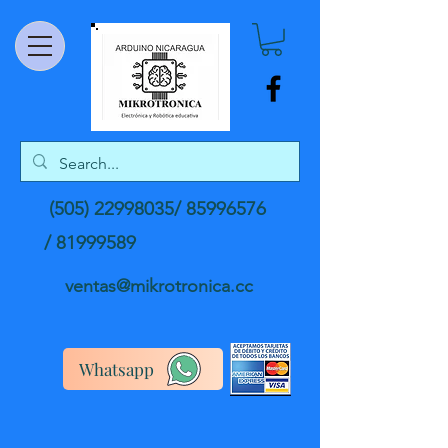
(505) 22998035
/
85996576
/
81999589
ventas@mikrotronica.cc
Whatsapp