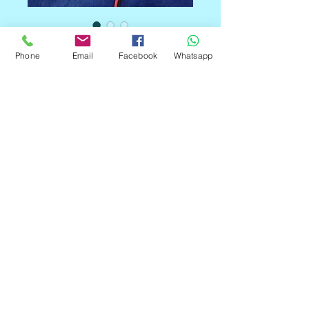
FAN VENTILADOR
Phone
Email
Facebook
Whatsapp
WINSIN 40X10MM DE
5V 2 PIN 4010
Precio
C$160.00
Cantidad
*
Agregar al carrito
FAN VENTILADOR WINSIN
40X10MM DE 5V 2 PIN 4010