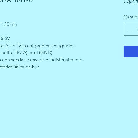
RA 18B20
C$22
Cantid
6 * 50mm
 5.5V
: -55 ~ 125 centígrados centígrados
marillo (DATA), azul (GND)
 cada sonda se envuelve individualmente.
nterfaz única de bus