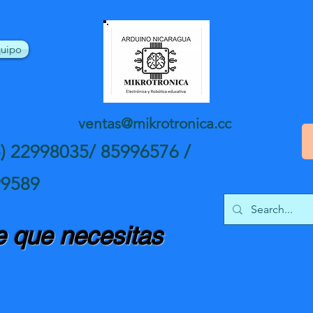
uipo
ventas@mikrotronica.cc
5) 22998035/ 85996576 /
99589
 que necesitas
nte