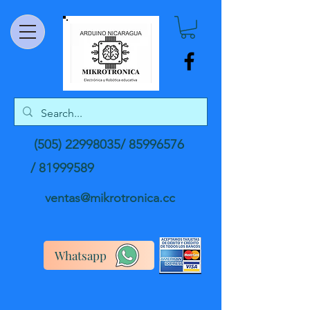
(505) 22998035
/
85996576
/
81999589
ventas@mikrotronica.cc
Whatsapp