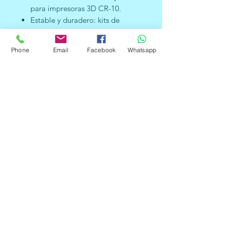
para impresoras 3D CR-10.
Estable y duradero: kits de
bricolaje, necesita montarse.
Nuestro kit incluye todos los
Phone
Email
Facebook
Whatsapp
tornillos y piezas necesarias para
reemplazar directamente el viejo
extrusor original débil.
Fácil de instalar: todo lo que
tienes que hacer es desenchufar
el extrusor original para Creality
y atornillar del nuevo extrusor de
metal y prepárate para empezar
a imprimir.
Para la impresora 3D MK8 de
0.069 in de largo para el marco
extrusor Bowden.
La ventaja de un extrusor de
metal es que puede presionar
mejor las boquillas de la