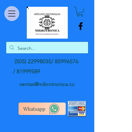
(505) 22998035
/
85996576
/
81999589
ventas@mikrotronica.cc
Whatsapp