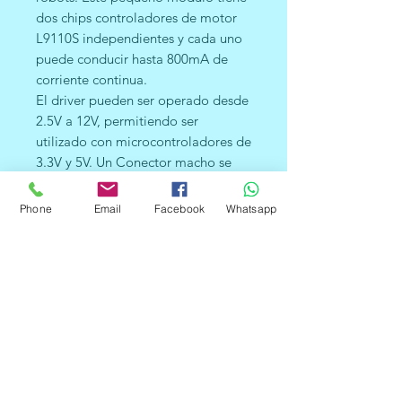
dos chips controladores de motor
L9110S independientes y cada uno
puede conducir hasta 800mA de
corriente continua.
El driver pueden ser operado desde
2.5V a 12V, permitiendo ser
utilizado con microcontroladores de
3.3V y 5V. Un Conector macho se
utiliza para conectar este módulo al
microcontrolador de su robot. Los
Phone
Email
Facebook
Whatsapp
motores se conectan en terminales
con tornillos. Este driver también se
puede utilizar para controlar un
único motor paso a paso de cuatro
líneas de fase. Cuatro agujeros
hacen este tablero fácil de montar
en su robot u otro proyecto.
A diferencia de otros drivers como
el L293D y el L298N, el driver