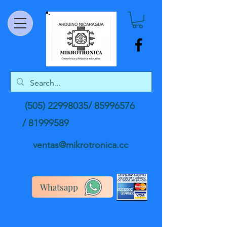
(505) 22998035
/
85996576
/
81999589
ventas@mikrotronica.cc
Whatsapp