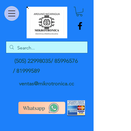
(505) 22998035
/
85996576
/
81999589
ventas@mikrotronica.cc
Whatsapp