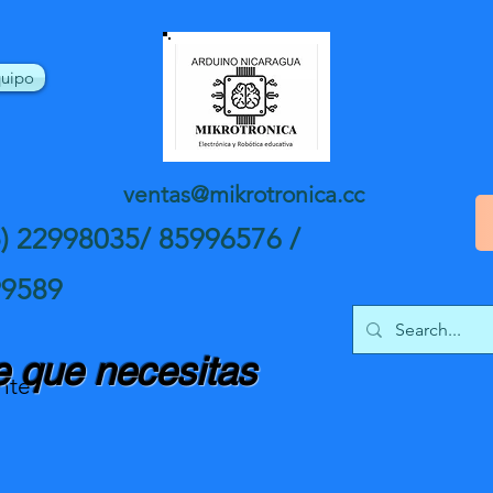
uipo
ventas@mikrotronica.cc
5) 22998035/ 85996576 /
99589
 que necesitas
nte