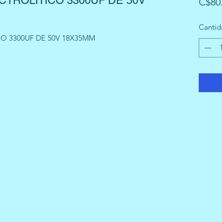
TROLITICO 3300UF DE 50V
C$80
Cantid
 3300UF DE 50V 18X35MM